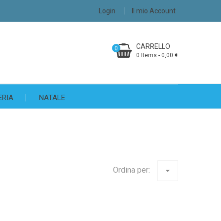
Login
Il mio Account
CARRELLO
0
0 Items - 0,00 €
ERIA
NATALE
Ordina per:
arrow_drop_down