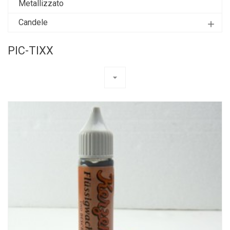
Metallizzato
Candele
add
PIC-TIXX
arrow_drop_down