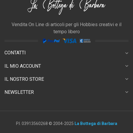
Vendita On Line di articoli per gli Hobbies creativi e il
tempo libero
CONTATTI
expand_more
expand_more
IL MIO ACCOUNT
expand_more
IL NOSTRO STORE
expand_more
NEWSLETTER
P.I. 03913560268 © 2004-2025
La Bottega di Barbara