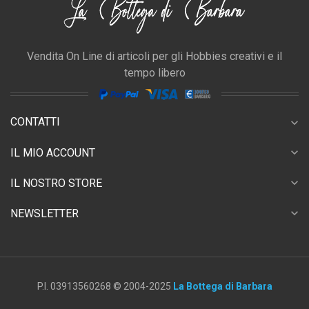
Vendita On Line di articoli per gli Hobbies creativi e il
tempo libero
CONTATTI
expand_more
expand_more
IL MIO ACCOUNT
expand_more
IL NOSTRO STORE
expand_more
NEWSLETTER
P.I. 03913560268 © 2004-2025
La Bottega di Barbara