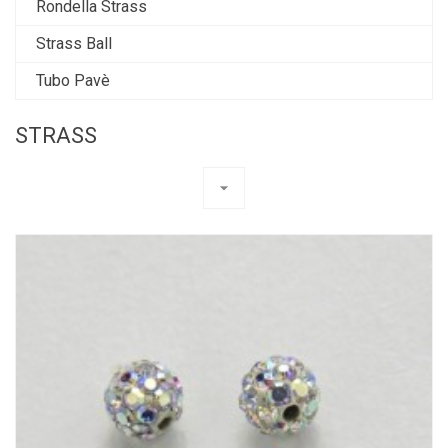
Rondella Strass
Strass Ball
Tubo Pavè
STRASS
arrow_drop_down