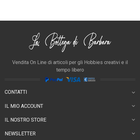
Vendita On Line di articoli per gli Hobbies creativi e il
tempo libero
CONTATTI
expand_more
expand_more
IL MIO ACCOUNT
expand_more
IL NOSTRO STORE
expand_more
NEWSLETTER