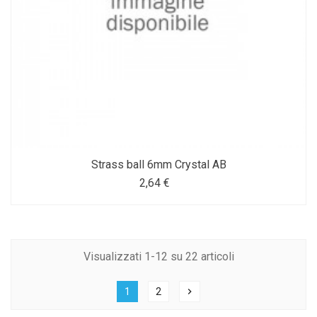
Strass ball 6mm Crystal AB
2,64 €
Visualizzati 1-12 su 22 articoli
1
2
chevron_right