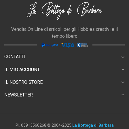
Vendita On Line di articoli per gli Hobbies creativi e il
tempo libero
CONTATTI
expand_more
expand_more
IL MIO ACCOUNT
expand_more
IL NOSTRO STORE
expand_more
NEWSLETTER
P.I. 03913560268 © 2004-2025
La Bottega di Barbara