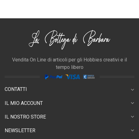
Vendita On Line di articoli per gli Hobbies creativi e il
tempo libero
CONTATTI
expand_more
expand_more
IL MIO ACCOUNT
expand_more
IL NOSTRO STORE
expand_more
NEWSLETTER