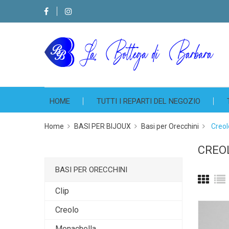
HOME
TUTTI I REPARTI DEL NEGOZIO
Home
BASI PER BIJOUX
Basi per Orecchini
Creol
CREO
BASI PER ORECCHINI
Clip
Creolo
Monachella