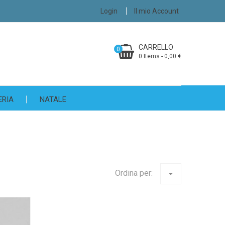
Login
Il mio Account
CARRELLO
0
0 Items - 0,00 €
ERIA
NATALE
Ordina per:
arrow_drop_down