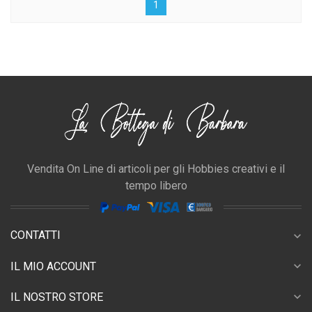
1
Vendita On Line di articoli per gli Hobbies creativi e il
tempo libero
CONTATTI
expand_more
expand_more
IL MIO ACCOUNT
expand_more
IL NOSTRO STORE