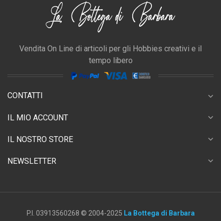
Vendita On Line di articoli per gli Hobbies creativi e il
tempo libero
CONTATTI
expand_more
expand_more
IL MIO ACCOUNT
expand_more
IL NOSTRO STORE
expand_more
NEWSLETTER
P.I. 03913560268 © 2004-2025
La Bottega di Barbara