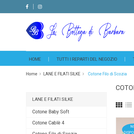
HOME
TUTTI I REPARTI DEL NEGOZIO
Home
LANE E FILATI SILKE
Cotone Filo di Scozia
COTON
LANE E FILATI SILKE
Cotone Baby Soft
Cotone Cablè 4
N
DISPO
Cotone Filo di Scozia