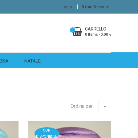
Login
Il mio Account
CARRELLO
0
0 Items - 0,00 €
ERIA
NATALE
Ordina per:
arrow_drop_down
NON
DISPONIBILE