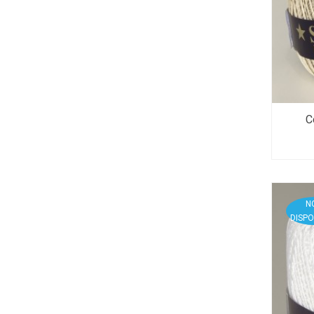
C
N
DISPO