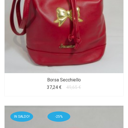
Borsa Secchiello
37,24 €
49,65 €
IN SALDO!
-25%