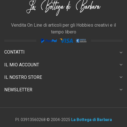
Vendita On Line di articoli per gli Hobbies creativi e il
tempo libero
CONTATTI
expand_more
expand_more
IL MIO ACCOUNT
expand_more
IL NOSTRO STORE
expand_more
NEWSLETTER
P.I. 03913560268 © 2004-2025
La Bottega di Barbara