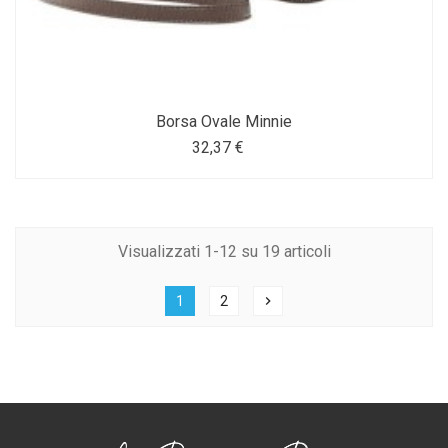
Borsa Ovale Minnie
32,37 €
Visualizzati 1-12 su 19 articoli
1
2
chevron_right