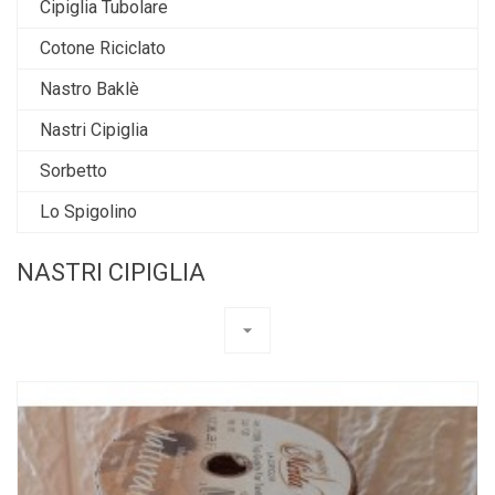
Cipiglia Tubolare
Cotone Riciclato
Nastro Baklè
Nastri Cipiglia
Sorbetto
Lo Spigolino
NASTRI CIPIGLIA
arrow_drop_down