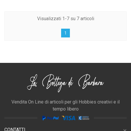
Visualizzati 1-7 su 7 articoli
1
Vendita On Line di articoli per gli Hobbies creativi e il
tempo libero
CONTATTI
expand_more