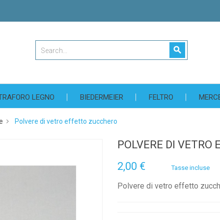
search
TRAFORO LEGNO
BIEDERMEIER
FELTRO
MERC
e
Polvere di vetro effetto zucchero
POLVERE DI VETRO
2,00 €
Tasse incluse
Polvere di vetro effetto zucc