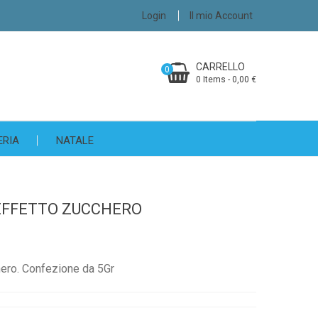
Login
Il mio Account
CARRELLO
0
0 Items - 0,00 €
ERIA
NATALE
 EFFETTO ZUCCHERO
hero. Confezione da 5Gr