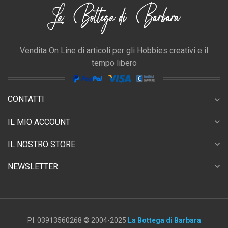
Vendita On Line di articoli per gli Hobbies creativi e il
tempo libero
CONTATTI
expand_more
expand_more
IL MIO ACCOUNT
expand_more
IL NOSTRO STORE
expand_more
NEWSLETTER
P.I. 03913560268 © 2004-2025
La Bottega di Barbara