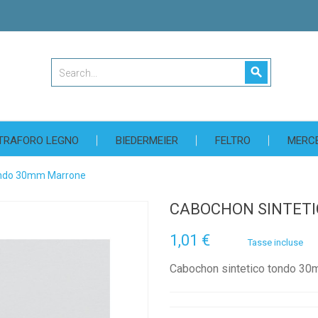
search
TRAFORO LEGNO
BIEDERMEIER
FELTRO
MERC
tondo 30mm Marrone
CABOCHON SINTET
1,01 €
Tasse incluse
Cabochon sintetico tondo 30