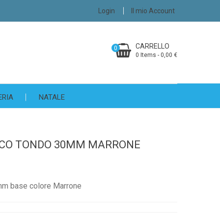
Login
Il mio Account
CARRELLO
0
0 Items - 0,00 €
ERIA
NATALE
ICO TONDO 30MM MARRONE
mm base colore Marrone