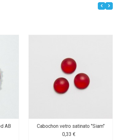
ed AB
Cabochon vetro satinato "Siam"
Caboc
0,33 €