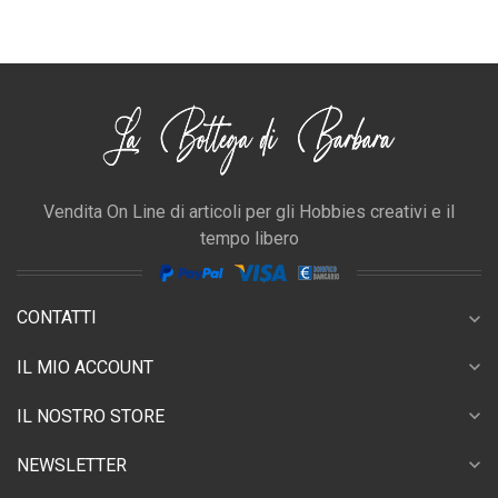
Vendita On Line di articoli per gli Hobbies creativi e il
tempo libero
CONTATTI
expand_more
expand_more
IL MIO ACCOUNT
expand_more
IL NOSTRO STORE
expand_more
NEWSLETTER