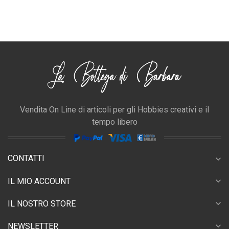
Vendita On Line di articoli per gli Hobbies creativi e il
tempo libero
CONTATTI
expand_more
expand_more
IL MIO ACCOUNT
expand_more
IL NOSTRO STORE
expand_more
NEWSLETTER