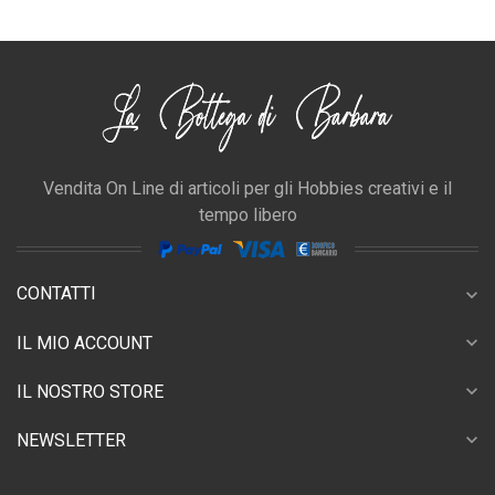
Vendita On Line di articoli per gli Hobbies creativi e il
tempo libero
CONTATTI
expand_more
expand_more
IL MIO ACCOUNT
expand_more
IL NOSTRO STORE
expand_more
NEWSLETTER