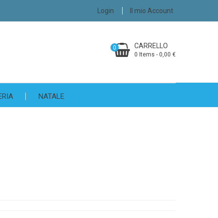
Login
Il mio Account
CARRELLO
0
0 Items - 0,00 €
ERIA
NATALE