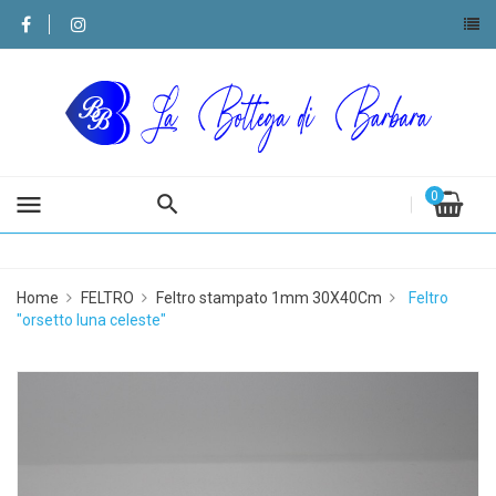
0
menu
Home
FELTRO
Feltro stampato 1mm 30X40Cm
Feltro
"orsetto luna celeste"