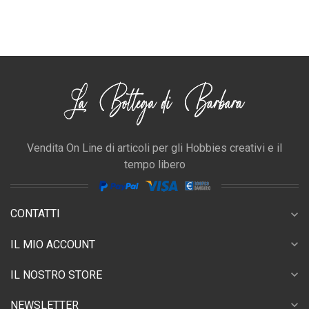
Vendita On Line di articoli per gli Hobbies creativi e il
tempo libero
CONTATTI
expand_more
expand_more
IL MIO ACCOUNT
expand_more
IL NOSTRO STORE
expand_more
NEWSLETTER