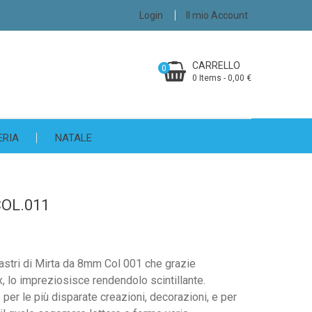
Login
Il mio Account
CARRELLO
0
0 Items - 0,00 €
ERIA
NATALE
OL.011
nastri di Mirta da 8mm Col 001 che grazie
rex, lo impreziosisce rendendolo scintillante.
 per le più disparate creazioni, decorazioni, e per