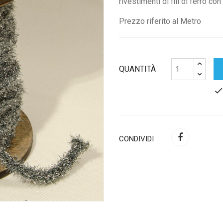
rivestimenti di fili di ferro co
Prezzo riferito al Metro
QUANTITÀ
chec
CONDIVIDI