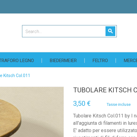
search
TRAFORO LEGNO
BIEDERMEIER
FELTRO
MERC
e Kitsch Col.011
TUBOLARE KITSCH C
3,50 €
Tasse incluse
Tubolare Kitsch Col.011 by I 
all'aggiunta di filamenti in lu
E' adatto per essere utilizzato