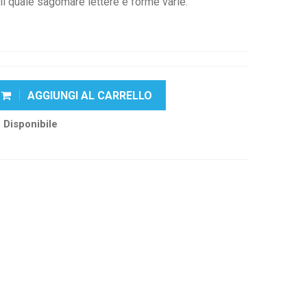
n il quale sagomare lettere e forme varie.
AGGIUNGI AL CARRELLO
Disponibile
k