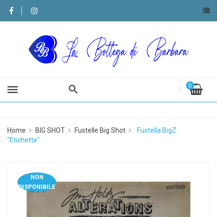
0
menu
Home
BIG SHOT
Fustelle Big Shot
Fustella BigZ
"Etichette"
NON
DISPONIBILE