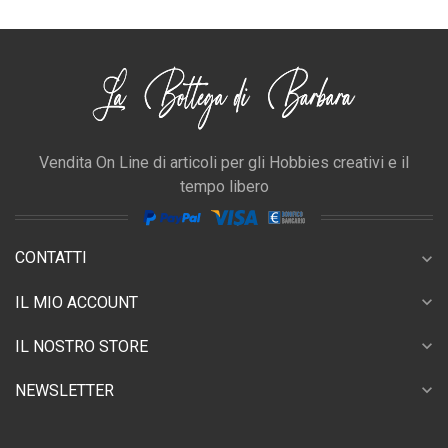
Vendita On Line di articoli per gli Hobbies creativi e il
tempo libero
CONTATTI
expand_more
expand_more
IL MIO ACCOUNT
expand_more
IL NOSTRO STORE
expand_more
NEWSLETTER