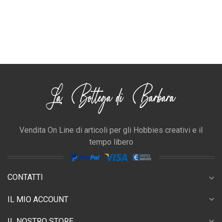
Vendita On Line di articoli per gli Hobbies creativi e il
tempo libero
CONTATTI
expand_more
expand_more
IL MIO ACCOUNT
expand_more
IL NOSTRO STORE