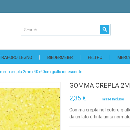
search
TRAFORO LEGNO
BIEDERMEIER
FELTRO
MERC
mma crepla 2mm 40x60cm giallo iridescente
GOMMA CREPLA 2MM
2,35 €
Tasse incluse
Gomma crepla nel colore giall
da un lato è tinta unita normale 