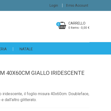
Login
Il mio Account
CARRELLO
0
0 Items - 0,00 €
ERIA
NATALE
 40X60CM GIALLO IRIDESCENTE
o iridescente, il foglio misura 40x60cm. Doubleface,
e dall'altro glitterato.