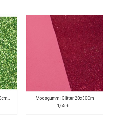
cm...
Moosgummi Glitter 20x30Cm
Gom
1,65 €