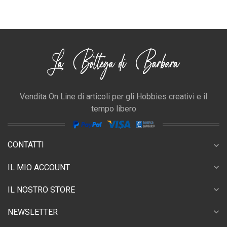
Vendita On Line di articoli per gli Hobbies creativi e il
tempo libero
CONTATTI
expand_more
expand_more
IL MIO ACCOUNT
expand_more
IL NOSTRO STORE
expand_more
NEWSLETTER