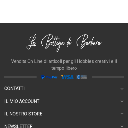
Vendita On Line di articoli per gli Hobbies creativi e il
tempo libero
CONTATTI
expand_more
expand_more
IL MIO ACCOUNT
expand_more
IL NOSTRO STORE
expand_more
NEWSLETTER