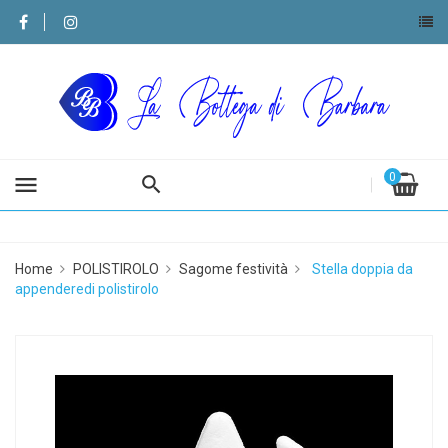
0
menu
Home
POLISTIROLO
Sagome festività
Stella doppia da
appenderedi polistirolo