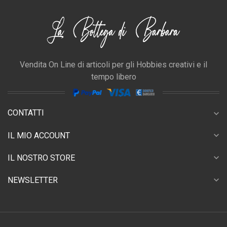
Vendita On Line di articoli per gli Hobbies creativi e il
tempo libero
CONTATTI
expand_more
expand_more
IL MIO ACCOUNT
expand_more
IL NOSTRO STORE
expand_more
NEWSLETTER