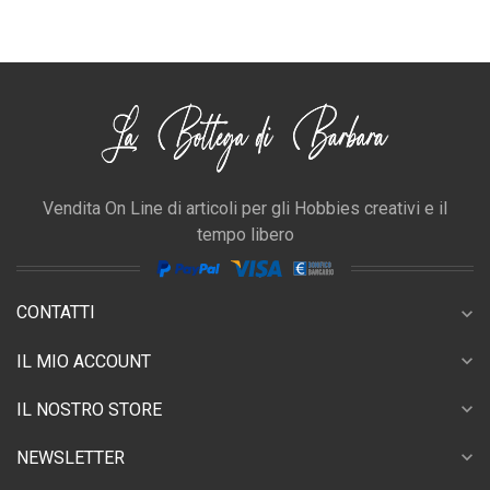
Vendita On Line di articoli per gli Hobbies creativi e il
tempo libero
CONTATTI
expand_more
expand_more
IL MIO ACCOUNT
expand_more
IL NOSTRO STORE
expand_more
NEWSLETTER