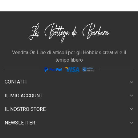
Vendita On Line di articoli per gli Hobbies creativi e il
tempo libero
CONTATTI
expand_more
expand_more
IL MIO ACCOUNT
expand_more
IL NOSTRO STORE
expand_more
NEWSLETTER