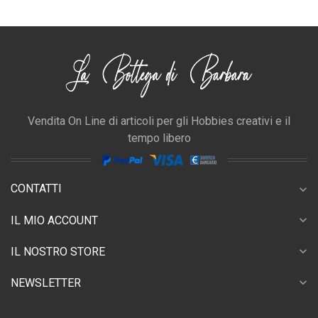
Vendita On Line di articoli per gli Hobbies creativi e il
tempo libero
CONTATTI
expand_more
expand_more
IL MIO ACCOUNT
expand_more
IL NOSTRO STORE
expand_more
NEWSLETTER