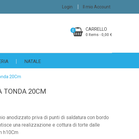
Login
Il mio Account
CARRELLO
0
0 Items - 0,00 €
ERIA
NATALE
tonda 20Cm
A TONDA 20CM
nio anodizzato priva di punti di saldatura con bordo
tisce una realizzazione e cottura di torte dalle
Cm h10Cm