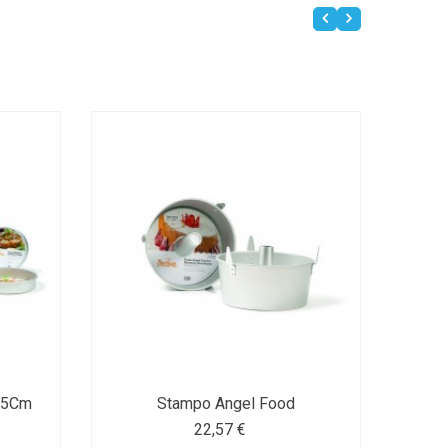
 25Cm
Stampo Angel Food
G
22,57 €