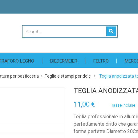
search
TRAFORO LEGNO
BIEDERMEIER
FELTRO
MERC
tura per pasticceria
Teglie e stampi per dolci
Teglia anodizzata 
TEGLIA ANODIZZAT
11,00 €
Tasse incluse
Teglia professionale in allumi
perfettamente dritto che garan
forme perfette.Diametro 20