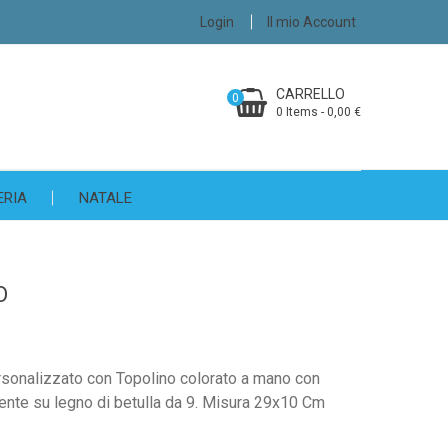
Login
Il mio Account
CARRELLO
0
0 Items - 0,00 €
ERIA
NATALE
O
sonalizzato con Topolino colorato a mano con
lmente su legno di betulla da 9. Misura 29x10 Cm