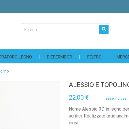
search
TRAFORO LEGNO
BIEDERMEIER
FELTRO
MERC
olino
ALESSIO E TOPOLIN
22,00 €
Tasse incluse
Nome Alessio 3D in legno per
acrilici. Realizzato artigiana
circa.