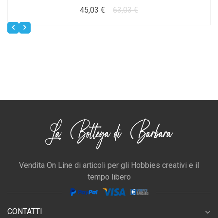
45,03 €
63,03 €
Vendita On Line di articoli per gli Hobbies creativi e il
tempo libero
CONTATTI
expand_more