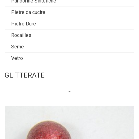
Pandorine Sintetiche
Pietre da cucire
Pietre Dure
Rocailles
Seme
Vetro
GLITTERATE
arrow_drop_down