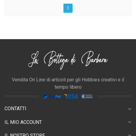
1
Vendita On Line di articoli per gli Hobbies creativi e il
tempo libero
CONTATTI
expand_more
expand_more
IL MIO ACCOUNT
expand_more
IL NOSTRO STORE