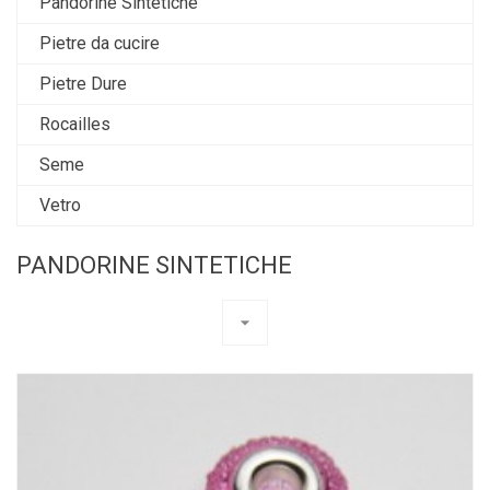
Pandorine Sintetiche
Pietre da cucire
Pietre Dure
Rocailles
Seme
Vetro
PANDORINE SINTETICHE
arrow_drop_down