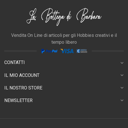
Vendita On Line di articoli per gli Hobbies creativi e il
tempo libero
CONTATTI
expand_more
expand_more
IL MIO ACCOUNT
expand_more
IL NOSTRO STORE
expand_more
NEWSLETTER