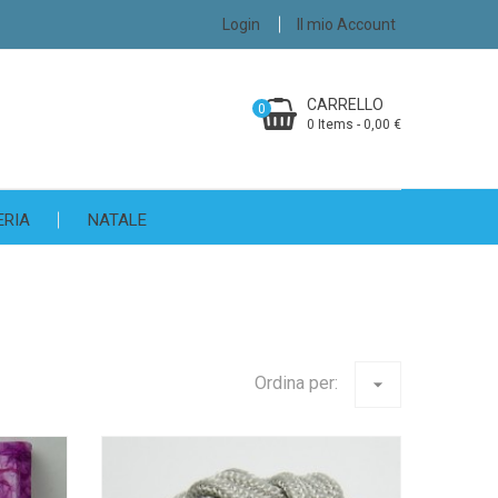
Login
Il mio Account
CARRELLO
0
0 Items - 0,00 €
ERIA
NATALE
Ordina per:
arrow_drop_down