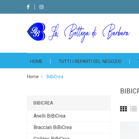
HOME
TUTTI I REPARTI DEL NEGOZIO
Home
BiBiCrea
BIBIC
BIBICREA
Anelli BiBiCrea
Bracciali BiBiCrea
Collane BiBiCrea