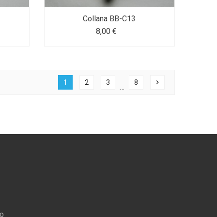
Collana BB-C13
8,00 €
1
2
3
8
chevron_right
…
ro