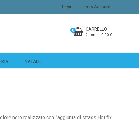
Login
Il mio Account
CARRELLO
0
0 Items - 0,00 €
ERIA
NATALE
olore nero realizzato con l'aggiunta di strass Hot fix