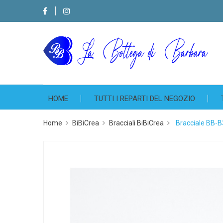
HOME
TUTTI I REPARTI DEL NEGOZIO
Home
BiBiCrea
Bracciali BiBiCrea
Bracciale BB-