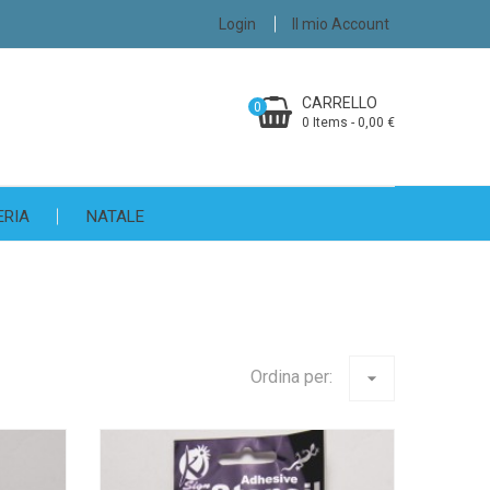
Login
Il mio Account
CARRELLO
0
0 Items - 0,00 €
ERIA
NATALE
Ordina per:
arrow_drop_down