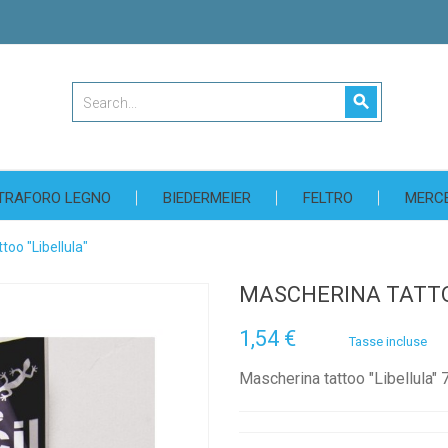
search
TRAFORO LEGNO
BIEDERMEIER
FELTRO
MERC
too "Libellula"
MASCHERINA TATTO
1,54 €
Tasse incluse
Mascherina tattoo "Libellula