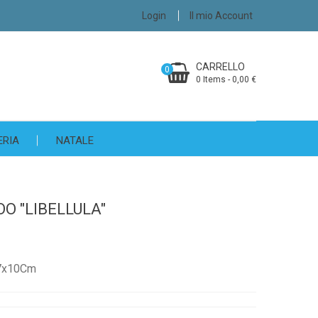
Login
Il mio Account
CARRELLO
0
0 Items - 0,00 €
ERIA
NATALE
O "LIBELLULA"
" 7x10Cm