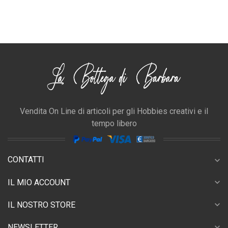
Vendita On Line di articoli per gli Hobbies creativi e il
tempo libero
CONTATTI
expand_more
expand_more
IL MIO ACCOUNT
expand_more
IL NOSTRO STORE
expand_more
NEWSLETTER