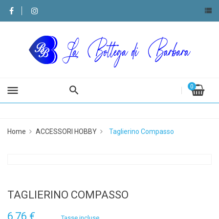
0
menu
Home
ACCESSORI HOBBY
Taglierino Compasso
TAGLIERINO COMPASSO
6,76 €
Tasse incluse