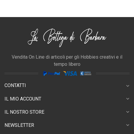
Vendita On Line di articoli per gli Hobbies creativi e il
tempo libero
CONTATTI
expand_more
expand_more
IL MIO ACCOUNT
expand_more
IL NOSTRO STORE
expand_more
NEWSLETTER