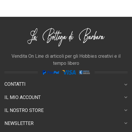
Vendita On Line di articoli per gli Hobbies creativi e il
tempo libero
CONTATTI
expand_more
expand_more
IL MIO ACCOUNT
expand_more
IL NOSTRO STORE
expand_more
NEWSLETTER