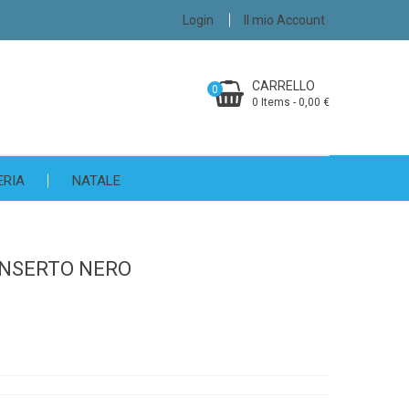
Login
Il mio Account
CARRELLO
0
0 Items - 0,00 €
ERIA
NATALE
INSERTO NERO