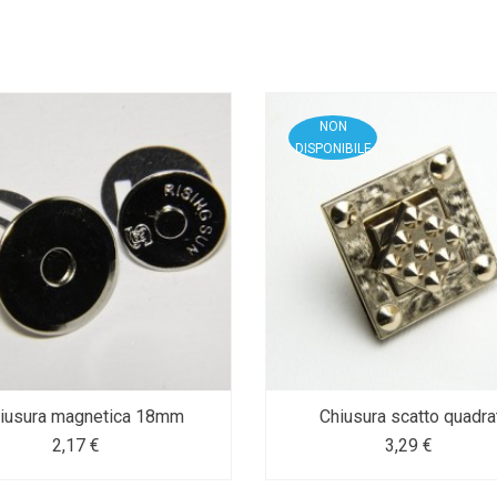
NON
DISPONIBILE
iusura magnetica 18mm
Chiusura scatto quadra
2,17 €
3,29 €