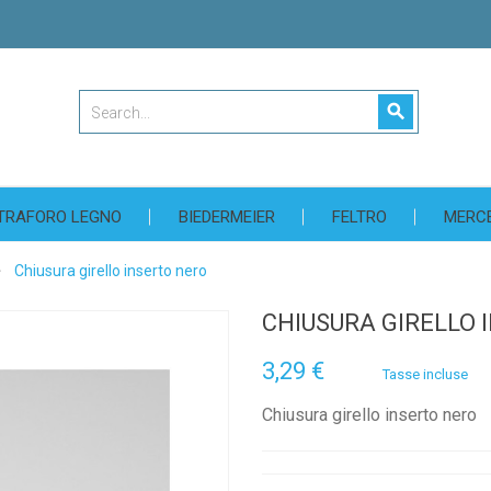
search
TRAFORO LEGNO
BIEDERMEIER
FELTRO
MERC
Chiusura girello inserto nero
CHIUSURA GIRELLO 
3,29 €
Tasse incluse
Chiusura girello inserto nero