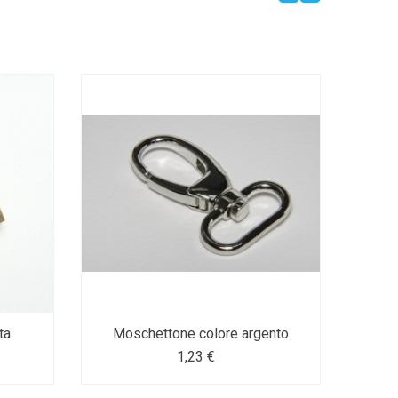
N
DISP
ta
Moschettone colore argento
1,23 €