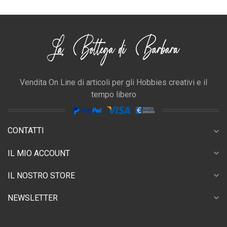
Vendita On Line di articoli per gli Hobbies creativi e il
tempo libero
CONTATTI
expand_more
expand_more
IL MIO ACCOUNT
expand_more
IL NOSTRO STORE
expand_more
NEWSLETTER