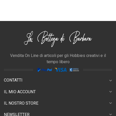
Vendita On Line di articoli per gli Hobbies creativi e il
tempo libero
CONTATTI
expand_more
expand_more
IL MIO ACCOUNT
expand_more
IL NOSTRO STORE
expand_more
NEWSLETTER