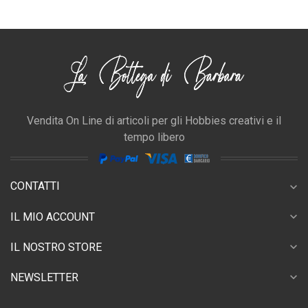
Vendita On Line di articoli per gli Hobbies creativi e il
tempo libero
CONTATTI
expand_more
expand_more
IL MIO ACCOUNT
expand_more
IL NOSTRO STORE
expand_more
NEWSLETTER