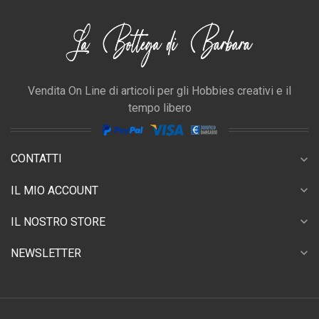
Vendita On Line di articoli per gli Hobbies creativi e il
tempo libero
CONTATTI
expand_more
expand_more
IL MIO ACCOUNT
expand_more
IL NOSTRO STORE
expand_more
NEWSLETTER